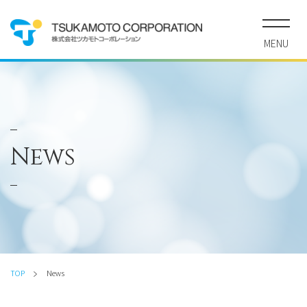
MENU
News
TOP
News